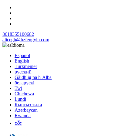
8618355100682
alicegh@hzfengyin.com
Idioma
Español
English
Türkmenler
русский
Gàidhlig na h-Alba
беларускі
Twi
Chichewa
Lundi
Кыргыз тили
Azərbaycan
Rwanda
လီး